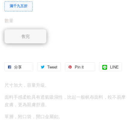
滿千九五折
數量
售完
分享
Tweet
Pin it
LINE
尺寸加大，容量升級。
面料手感柔軟具有透氣吸濕性，比起一般帆布面料，較不易摩
皮膚，更為親膚舒適。
單層，附口袋，開口金屬釦。