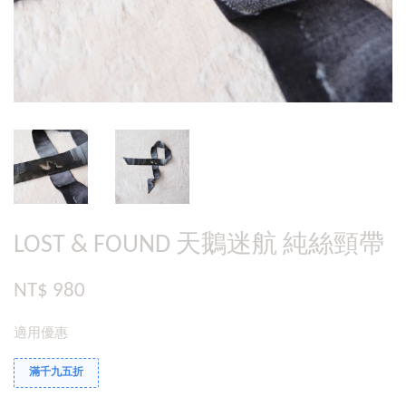
LOST & FOUND 天鵝迷航 純絲頸帶
NT$ 980
適用優惠
滿千九五折