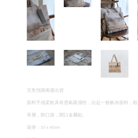
完售預購兩週出貨
面料手感柔軟具有透氣吸濕性，比起一般帆布面料，較
單層，附口袋，開口金屬釦。
袋身：35 x 40cm