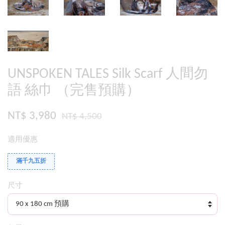
UNSPOKEN TALES Silk Scarf 人間勿
語 絲巾 （完售預購）
NT$ 3,980
NT$ 4,500
適用優惠
滿千九五折
尺寸