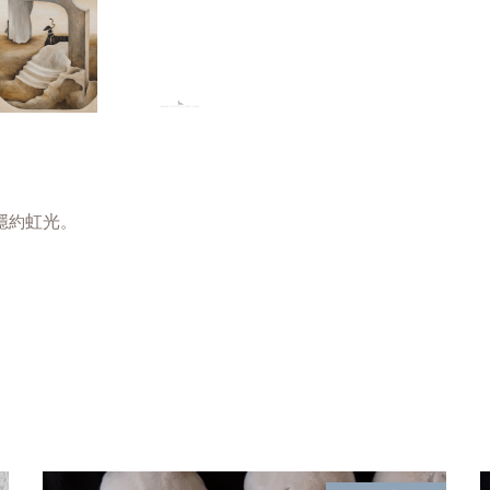
虹光
隱約
。