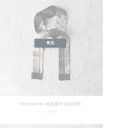
售完
FROM WITHIN 鐵花窗內 純絲頸帶
NT$ 980