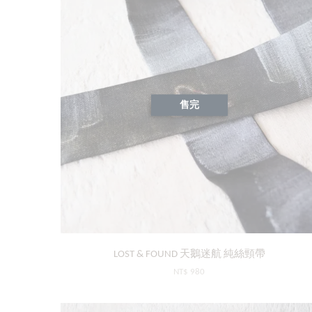
售完
LOST & FOUND 天鵝迷航 純絲頸帶
NT$ 980